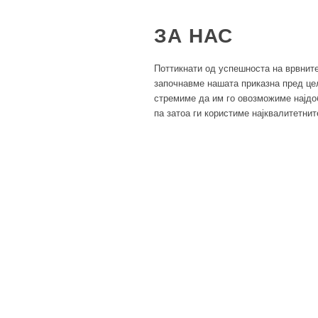
ЗА НАС
Поттикнати од успешноста на врвните 
започнавме нашата приказна пред це
стремиме да им го овозможиме најдо
па затоа ги користиме најквалитетнит