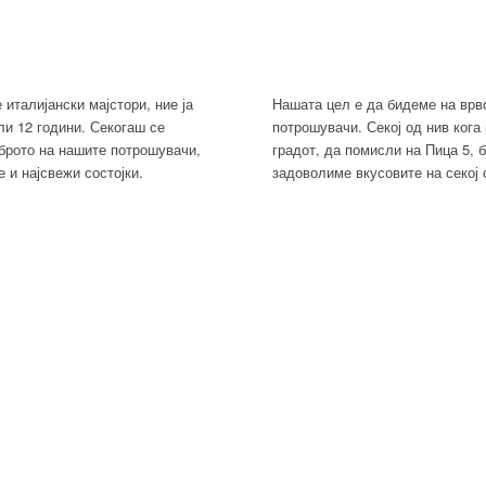
италијански мајстори, ние ја
Нашата цел е да бидеме на врв
ли 12 години. Секогаш се
потрошувачи. Секој од нив кога
брото на нашите потрошувачи,
градот, да помисли на Пица 5, 
е и најсвежи состојки.
задоволиме вкусовите на секој