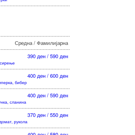
Средна / Фамилијарна
390 ден / 590 ден
, сирење
400 ден / 600 ден
иперка, бибер
400 ден / 590 ден
унка, сланина
370 ден / 550 ден
домат, рукола
400 ден / 580 ден