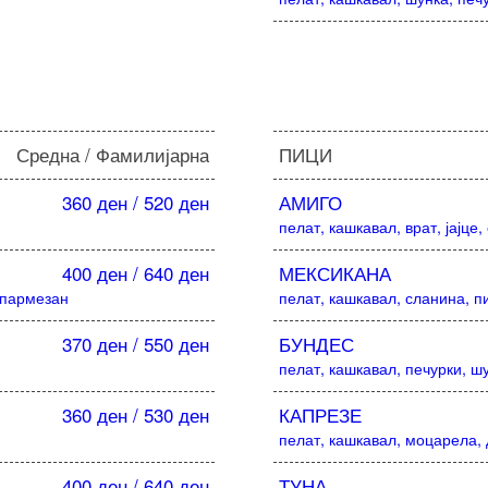
Средна / Фамилијарна
ПИЦИ
360 ден / 520 ден
АМИГО
пелат, кашкавал, врат, јајце
400 ден / 640 ден
МЕКСИКАНА
 пармезан
пелат, кашкавал, сланина, п
370 ден / 550 ден
БУНДЕС
пелат, кашкавал, печурки, ш
360 ден / 530 ден
КАПРЕЗЕ
пелат, кашкавал, моцарела, 
400 ден / 640 ден
ТУНА