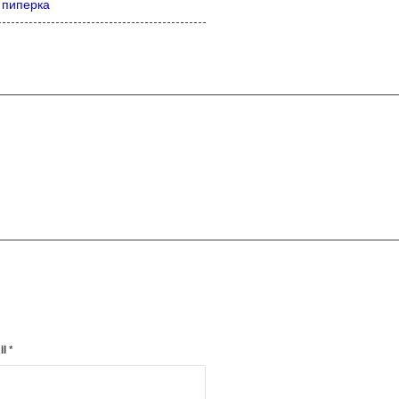
 пиперка
il
*