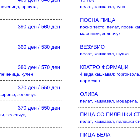
 печеница, пршута,
пелат, кашкавал, туна
ПОСНА ПИЦА
390 ден / 560 ден
посно тесто, пелат, посен ка
маслинки, зеленчук
360 ден / 530 ден
ВЕЗУВИО
пелат, кашкавал, шунка
380 ден / 570 ден
КВАТРО ФОРМАЏИ
 печеница, кулен
4 вида кашкавал: горгонзола
пармезан
370 ден / 550 ден
ОЛИВА
 сирење, зеленчук
пелат, кашкавал, моцарела,
370 ден / 550 ден
ПИЦА СО ПИЛЕШКИ С
ки, зеленчук,
пелат, кашкавал, пилешки ст
ПИЦА БЕЛА