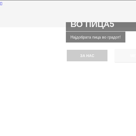
ДОБРЕДОЈДОВ
ВО ПИЦА5
Најдобрата пица во градот!
ЗА НАС
МЕ